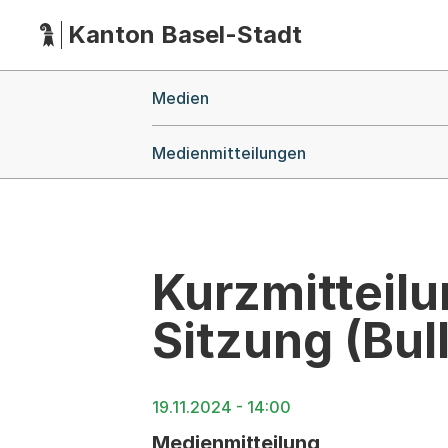
Kanton Basel-Stadt
Hauptnavigation
(Dieser Link führt zur Startseite)
Breadcrumb-Navigation
Medien
Medienmitteilungen
Kurzmitteilu
Sitzung (Bull
19.11.2024 - 14:00
Medienmitteilung