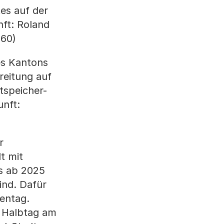
es auf der
nft: Roland
 60)
es Kantons
reitung auf
tspeicher-
unft:
)
r
t mit
s ab 2025
sind. Dafür
kentag.
r Halbtag am