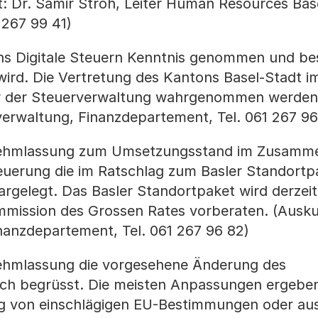
ft: Dr. Samir Stroh, Leiter Human Resources Bas
 267 99 41)
ns Digitale Steuern Kenntnis genommen und be
wird. Die Vertretung des Kantons Basel-Stadt im
ter der Steuerverwaltung wahrgenommen werden
rverwaltung, Finanzdepartement, Tel. 061 267 9
rnehmlassung zum Umsetzungsstand im Zusamm
erung die im Ratschlag zum Basler Standortp
gelegt. Das Basler Standortpaket wird derzeit 
mission des Grossen Rates vorberaten. (Auskun
inanzdepartement, Tel. 061 267 96 82)
nehmlassung die vorgesehene Änderung des
ich begrüsst. Die meisten Anpassungen ergeben
 von einschlägigen EU-Bestimmungen oder aus