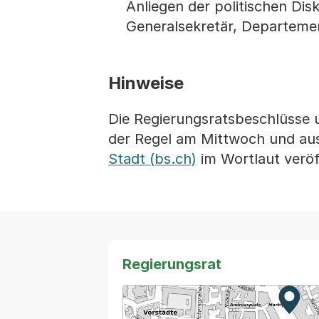
Anliegen der politischen Dis
Generalsekretär, Departement
Hinweise
Die Regierungsratsbeschlüsse 
der Regel am Mittwoch und au
Stadt (bs.ch)
im Wortlaut veröf
Regierungsrat
Zur K
Exter