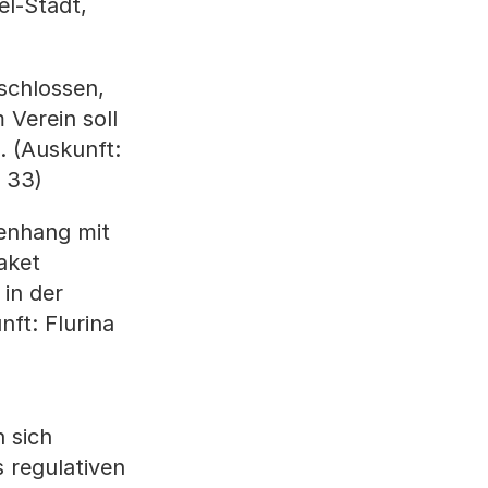
el-Stadt,
schlossen,
 Verein soll
. (Auskunft:
6 33)
enhang mit
aket
in der
ft: Flurina
 sich
 regulativen