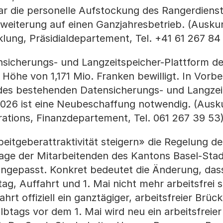
r die personelle Aufstockung des Rangerdienst
rweiterung auf einen Ganzjahresbetrieb. (Ausku
cklung, Präsidialdepartement, Tel. +41 61 267 84
nsicherungs- und Langzeitspeicher-Plattform d
Höhe von 1,171 Mio. Franken bewilligt. In Vorbe
des bestehenden Datensicherungs- und Langzei
026 ist eine Neubeschaffung notwendig. (Ausk
rations, Finanzdepartement, Tel. 061 267 39 53
eitgeberattraktivität steigern» die Regelung de
rtage der Mitarbeitenden des Kantons Basel-Stad
angepasst. Konkret bedeutet die Änderung, das
tag, Auffahrt und 1. Mai nicht mehr arbeitsfrei 
ahrt offiziell ein ganztägiger, arbeitsfreier Brüc
albtags vor dem 1. Mai wird neu ein arbeitsfreie