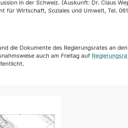
kussion in der Schweiz. (Auskunft: Dr. Claus Wep
 für Wirtschaft, Soziales und Umwelt, Tel. 061
und die Dokumente des Regierungsrates an den 
snahmsweise auch am Freitag auf
Regierungsra
fentlicht.
arte von MapBS.
ner Link, wird in einem neuen Tab oder Fenster geöffnet