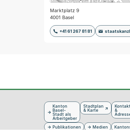
Marktplatz 9
4001 Basel
+41 61 267 81 81
staatskanz
Fusszeile
Kanton
Stadtplan
Kontak
Basel-
& Karte
&
Stadt als
Adress
Arbeitgeber
Publikationen
Medien
Kanton