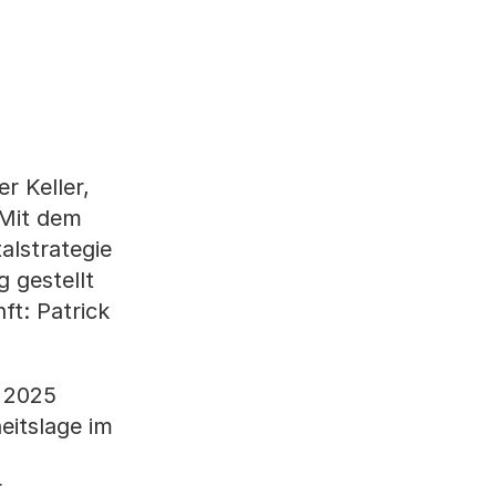
r Keller,
 Mit dem
alstrategie
 gestellt
ft: Patrick
r 2025
eitslage im
r