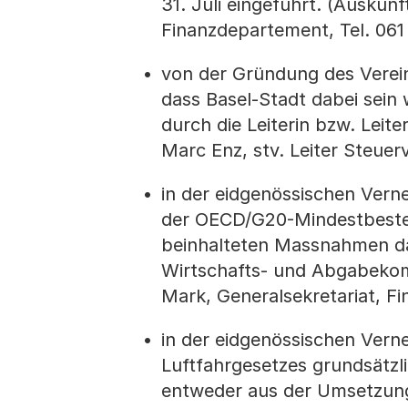
31. Juli eingeführt. (Auskun
Finanzdepartement, Tel. 061
von der Gründung des Verei
dass Basel-Stadt dabei sein 
durch die Leiterin bzw. Lei
Marc Enz, stv. Leiter Steue
in der eidgenössischen Ve
der OECD/G20-Mindestbesteu
beinhalteten Massnahmen dar
Wirtschafts- und Abgabekom
Mark, Generalsekretariat, F
in der eidgenössischen Ver
Luftfahrgesetzes grundsätzl
entweder aus der Umsetzung