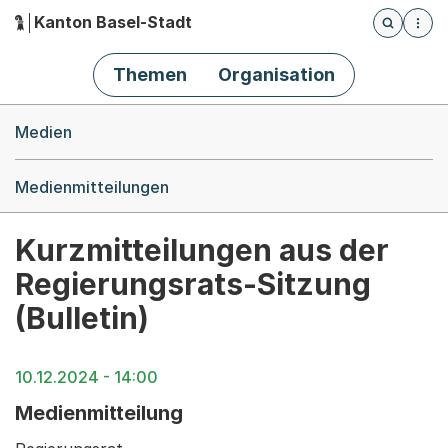
Kanton Basel-Stadt
Öffnet die
(Dieser Link führt zur Startseite)
Hauptnavigation
Themen
Organisation
Breadcrumb-Navigation
Medien
Medienmitteilungen
Kurzmitteilungen aus der
Regierungsrats-Sitzung
(Bulletin)
10.12.2024 - 14:00
Medienmitteilung