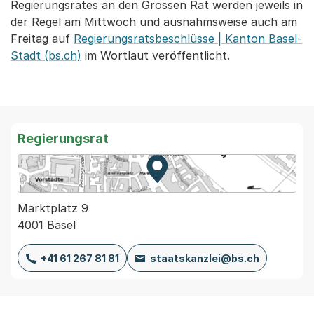
Regierungsrates an den Grossen Rat werden jeweils in
der Regel am Mittwoch und ausnahmsweise auch am
Freitag auf
Regierungsratsbeschlüsse | Kanton Basel-
Stadt (bs.ch)
im Wortlaut veröffentlicht.
Regierungsrat
Zur Karte von MapBS.
Externer Link, wird in einem
Marktplatz 9
4001 Basel
+41 61 267 81 81
staatskanzlei@bs.ch