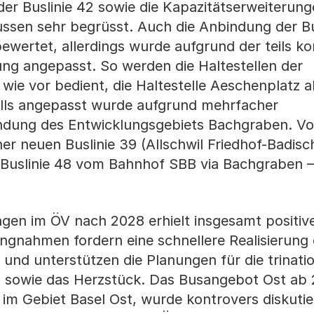
er Buslinie 42 sowie die Kapazitätserweiterung
ssen sehr begrüsst. Auch die Anbindung der Bu
ewertet, allerdings wurde aufgrund der teils k
ng angepasst. So werden die Haltestellen der
wie vor bedient, die Haltestelle Aeschenplatz a
lls angepasst wurde aufgrund mehrfacher
ndung des Entwicklungsgebiets Bachgraben. Vo
iner neuen Buslinie 39 (Allschwil Friedhof-Badisc
 Buslinie 48 vom Bahnhof SBB via Bachgraben –
ngen im ÖV nach 2028 erhielt insgesamt positiv
ngnahmen fordern eine schnellere Realisierung 
und unterstützen die Planungen für die trinati
n sowie das Herzstück. Das Busangebot Ost ab 
m Gebiet Basel Ost, wurde kontrovers diskutier