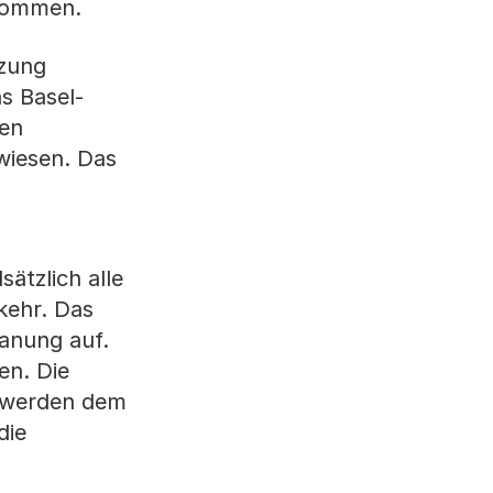
enommen.
tzung
s Basel-
len
wiesen. Das
ätzlich alle
kehr. Das
anung auf.
en. Die
r werden dem
die