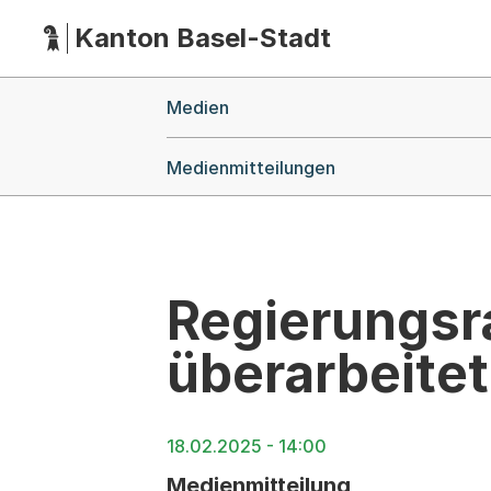
Kanton Basel-Stadt
Hauptnavigation
(Dieser Link führt zur Startseite)
Breadcrumb-Navigation
Medien
Medienmitteilungen
Regierungsr
überarbeit
18.02.2025 - 14:00
Medienmitteilung