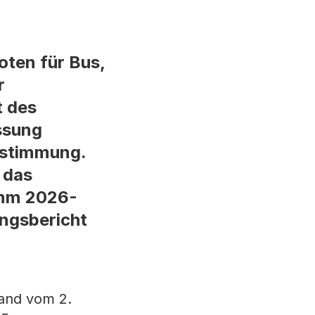
ten für Bus,
r
t des
ssung
ustimmung.
 das
amm 2026-
ngsbericht
and vom 2.