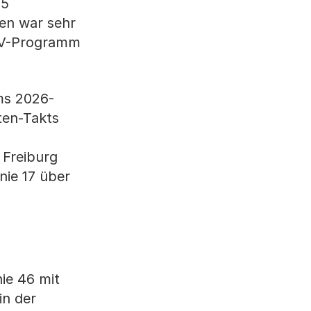
55
en war sehr
 ÖV-Programm
ms 2026-
ten-Takts
 Freiburg
nie 17 über
ie 46 mit
in der