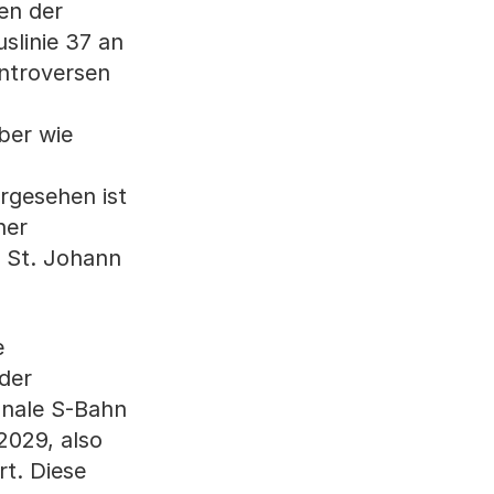
en der
slinie 37 an
ontroversen
ber wie
rgesehen ist
her
 St. Johann
e
der
onale S-Bahn
2029, also
t. Diese