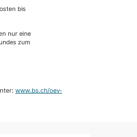
osten bis
n nur eine
 Bundes zum
nter:
www.bs.ch/oev-