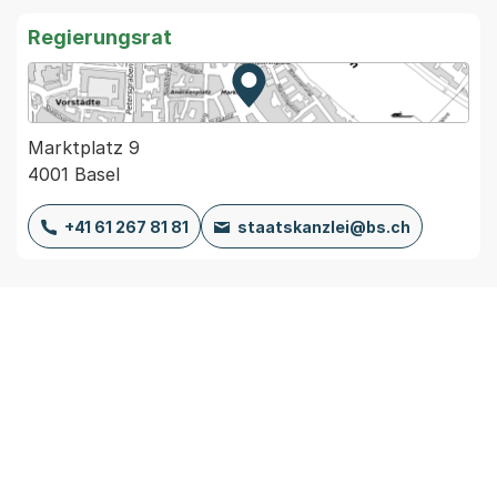
Regierungsrat
Zur Karte von MapBS.
Externer Link, wird in einem
Marktplatz 9
4001 Basel
+41 61 267 81 81
staatskanzlei@bs.ch