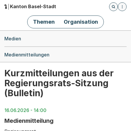
Kanton Basel-Stadt
Öffnet die
(Dieser Link führt zur Startseite)
Hauptnavigation
Themen
Organisation
Breadcrumb-Navigation
Medien
Medienmitteilungen
Kurzmitteilungen aus der
Regierungsrats-Sitzung
(Bulletin)
16.06.2026 - 14:00
Medienmitteilung