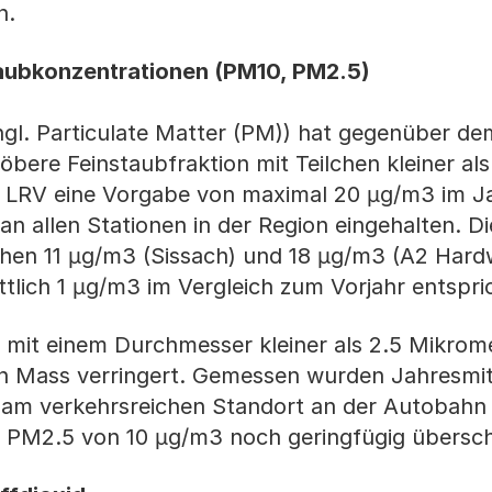
n.
aubkonzentrationen (PM10, PM2.5)
ngl. Particulate Matter (PM)) hat gegenüber de
bere Feinstaubfraktion mit Teilchen kleiner als
 LRV eine Vorgabe von maximal 20 µg/m3 im Ja
n allen Stationen in der Region eingehalten. Di
hen 11 µg/m3 (Sissach) und 18 µg/m3 (A2 Hard
lich 1 µg/m3 im Vergleich zum Vorjahr entspri
en mit einem Durchmesser kleiner als 2.5 Mikro
ren Mass verringert. Gemessen wurden Jahresmi
 am verkehrsreichen Standort an der Autobahn
 PM2.5 von 10 µg/m3 noch geringfügig übersch