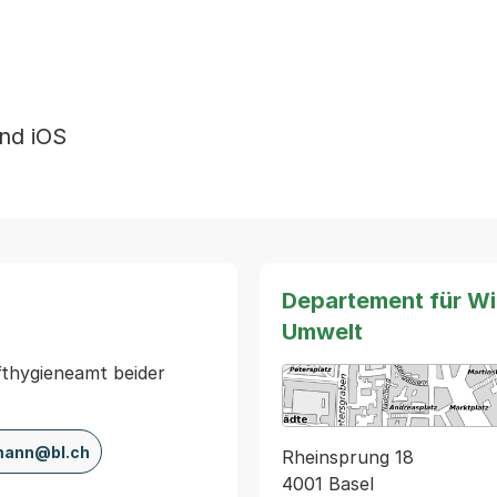
und iOS
Departement für Wir
Umwelt
fthygieneamt beider
mann@bl.ch
Rheinsprung 18
4001 Basel