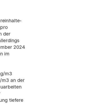
reinhalte-
 pro
n der
llerdings
vember 2024
en im
 µg/m3
g/m3 an der
auarbeiten
r
ng tiefere