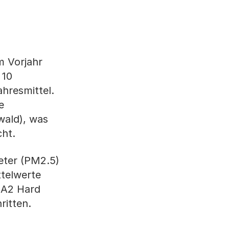
m Vorjahr
 10
hresmittel.
e
wald), was
cht.
meter (PM2.5)
ttelwerte
 A2 Hard
ritten.