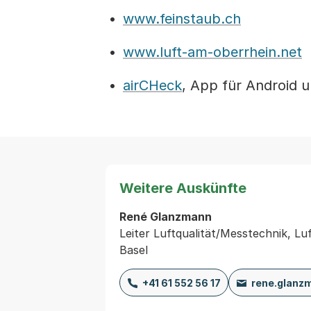
www.feinstaub.ch
www.luft-am-oberrhein.net
airCHeck
, App für Android 
Weitere Auskünfte
René Glanzmann
Leiter Luftqualität/Messtechnik, Lu
Basel
+41 61 552 56 17
rene.glanz