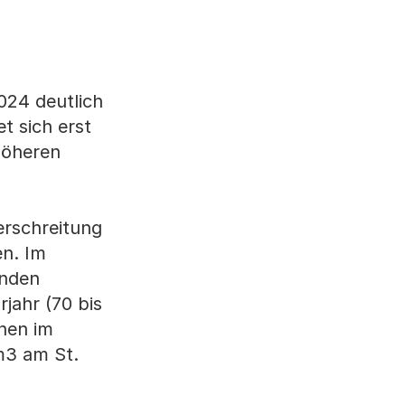
024 deutlich
t sich erst
höheren
erschreitung
en. Im
unden
jahr (70 bis
onen im
m3 am St.