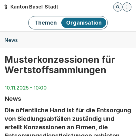
Kanton Basel-Stadt
Öffnet die
(Dieser Link führt zur Startseite)
Hauptnavigation
Themen
Organisation
Breadcrumb-Navigation
News
Musterkonzessionen für
Wertstoffsammlungen
10.11.2025 - 10:00
News
Die öffentliche Hand ist für die Entsorgung
von Siedlungsabfällen zuständig und
erteilt Konzessionen an Firmen, die
Entsorgungsdienstleistungen anbieten.