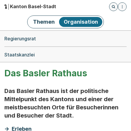
Kanton Basel-Stadt
Öffnet die
(Dieser Link führt zur Startseite)
Hauptnavigation
Themen
Organisation
Breadcrumb-Navigation
Regierungsrat
Staatskanzlei
Das Basler Rathaus
Das Basler Rathaus ist der politische
Mittelpunkt des Kantons und einer der
meistbesuchten Orte für Besucherinnen
und Besucher der Stadt.
Erleben