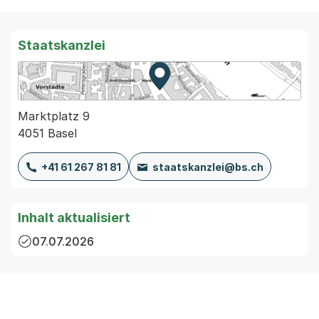
Staatskanzlei
Zur Karte von MapBS.
Externer Link, wird in einem
Marktplatz 9
4051 Basel
+41 61 267 81 81
staatskanzlei@bs.ch
Inhalt aktualisiert
07.07.2026