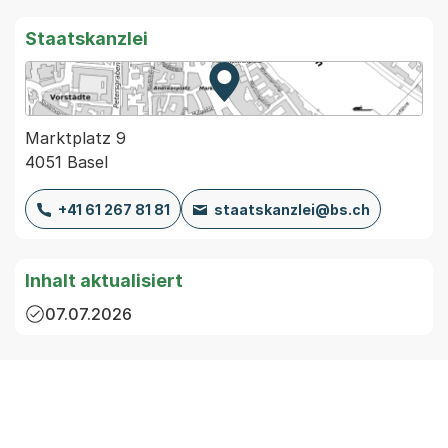
Staatskanzlei
Zur Karte von MapBS.
Externer Link, wird in einem
Marktplatz 9
4051 Basel
+41 61 267 81 81
staatskanzlei@bs.ch
Inhalt aktualisiert
07.07.2026