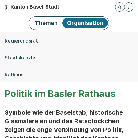
Kanton Basel-Stadt
Öffnet die
(Dieser Link führt zur Startseite)
Hauptnavigation
Themen
Organisation
Breadcrumb-Navigation
Regierungsrat
Staatskanzlei
Rathaus
Politik im Basler Rathaus
Symbole wie der Baselstab, historische
Glasmalereien und das Ratsglöckchen
zeigen die enge Verbindung von Politik,