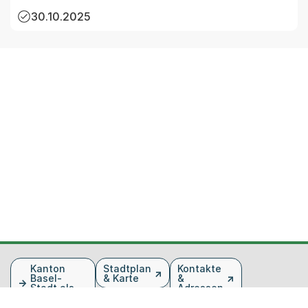
30.10.2025
Fusszeile
Kanton
Stadtplan
Kontakte
Basel-
& Karte
&
Stadt als
Adressen
Arbeitgeber