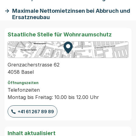
Maximale Nettomietzinsen bei Abbruch und
Ersatzneubau
Staatliche Stelle für Wohnraumschutz
Zur Karte von MapBS.
Externer Link, wird in einem
Grenzacherstrasse 62
4058 Basel
Öffnungszeiten
Telefonzeiten
Montag bis Freitag: 10.00 bis 12.00 Uhr
+41 61 267 89 89
Inhalt aktualisiert