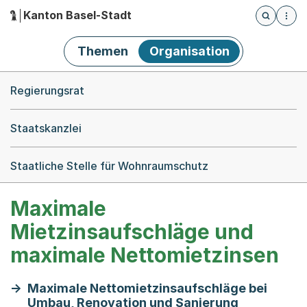
Kanton Basel-Stadt
Öffnet die
(Dieser Link führt zur Startseite)
Hauptnavigation
Themen
Organisation
Breadcrumb-Navigation
Regierungsrat
Staatskanzlei
Staatliche Stelle für Wohnraumschutz
Maximale
Mietzinsaufschläge und
maximale Nettomietzinsen
Maximale Nettomietzinsaufschläge bei
Umbau, Renovation und Sanierung