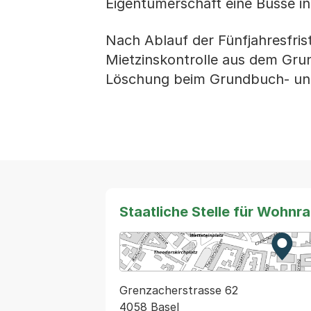
Eigentümerschaft eine Busse i
Nach Ablauf der Fünfjahresfri
Mietzinskontrolle aus dem Gru
Löschung beim Grundbuch- u
Staatliche Stelle für Wohn
Zur K
Exter
Grenzacherstrasse 62
4058 Basel