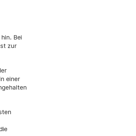
hin. Bei
ist zur
der
in einer
ngehalten
sten
die