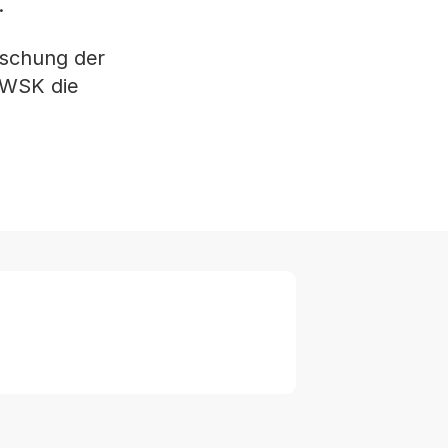
.
öschung der
 WSK die