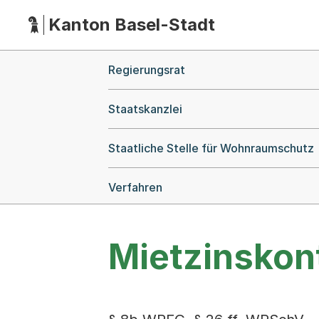
Kanton Basel-Stadt
Hauptnavigation
(Dieser Link führt zur Startseite)
Breadcrumb-Navigation
Regierungsrat
Staatskanzlei
Staatliche Stelle für Wohnraumschutz
Verfahren
Mietzinskont