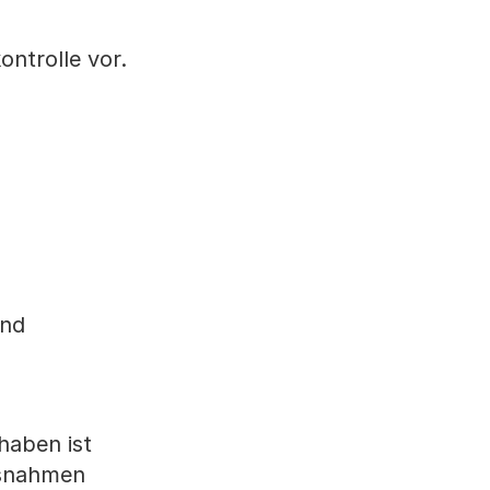
ntrolle vor.
und
haben ist
ssnahmen