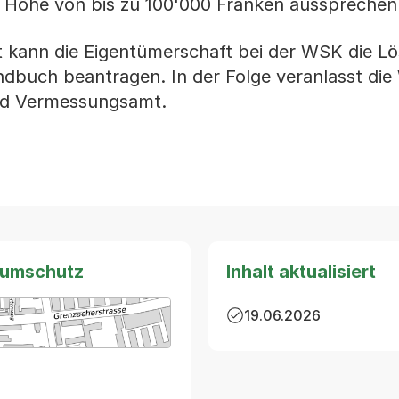
n Höhe von bis zu 100'000 Franken aussprechen
st kann die Eigentümerschaft bei der WSK die L
ndbuch beantragen. In der Folge veranlasst die
nd Vermessungsamt.
raumschutz
Inhalt aktualisiert
19.06.2026
arte von MapBS.
ner Link, wird in einem neuen Tab oder Fenster geöffnet