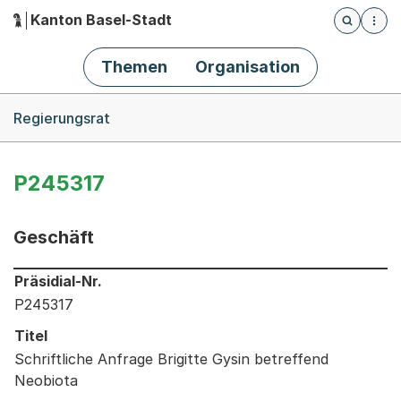
Kanton Basel-Stadt
Öffnet die
(Dieser Link führt zur Startseite)
Hauptnavigation
Themen
Organisation
Breadcrumb-Navigation
Regierungsrat
P245317
Geschäft
Informationen zum Ausgewählten Geschäft
Präsidial-Nr.
P245317
Titel
Schriftliche Anfrage Brigitte Gysin betreffend
Neobiota