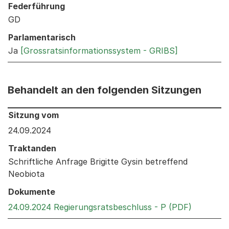
Federführung
GD
Parlamentarisch
Ja
[Grossratsinformationssystem - GRIBS]
Behandelt an den folgenden Sitzungen
Behandelt an den folgenden Sitzungen: Informationen 
Sitzung vom
24.09.2024
Traktanden
Schriftliche Anfrage Brigitte Gysin betreffend
Neobiota
Dokumente
Externer 
24.09.2024 Regierungsratsbeschluss - P (PDF)