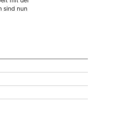
it mit der
 sind nun