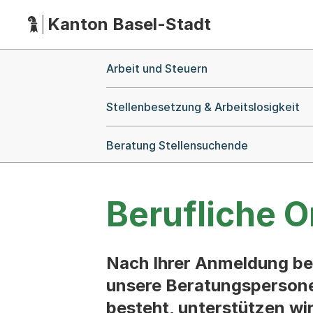
Kanton Basel-Stadt
Hauptnavigation
(Dieser Link führt zur Startseite)
Breadcrumb-Navigation
Arbeit und Steuern
Stellenbesetzung & Arbeitslosigkeit
Beratung Stellensuchende
Berufliche O
Nach Ihrer Anmeldung be
unsere Beratungspersonen
besteht, unterstützen wir