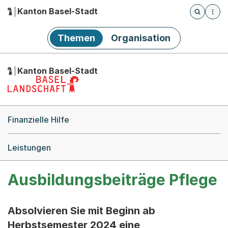
Kanton Basel-Stadt
Öffnet die
(Dieser Link führt zur Startseite)
Hauptnavigation
Themen
Organisation
Kanton Basel-Stadt
Breadcrumb-Navigation
Finanzielle Hilfe
Leistungen
Ausbildungsbeiträge Pflege
Absolvieren Sie mit Beginn ab
Herbstsemester 2024 eine