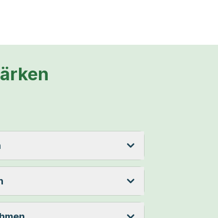
tärken
n
n
ehmen