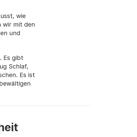
usst, wie
 wir mit den
gen und
. Es gibt
ug Schlaf,
chen. Es ist
 bewältigen
eit