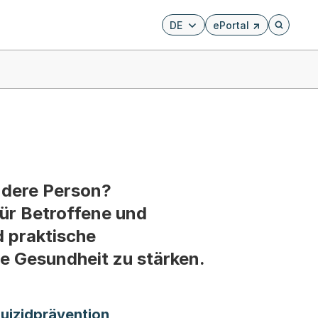
DE
ePortal
Externer Link, wird i
Öffnet di
ndere Person?
Für Betroffene und
d praktische
le Gesundheit zu stärken.
uizidprävention