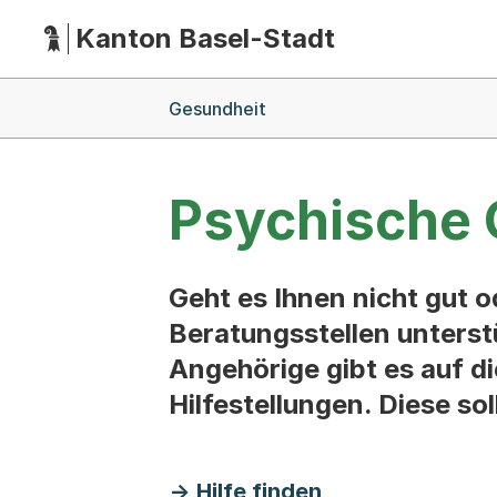
Kanton Basel-Stadt
Hauptnavigation
(Dieser Link führt zur Startseite)
Breadcrumb-Navigation
Gesundheit
Psychische 
Geht es Ihnen nicht gut 
Beratungsstellen unterst
Angehörige gibt es auf d
Hilfestellungen. Diese so
Hilfe finden