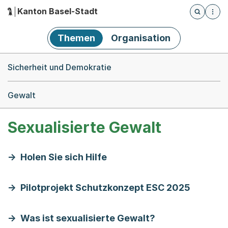
Kanton Basel-Stadt
Öffnet die
(Dieser Link führt zur Startseite)
Hauptnavigation
Themen
Organisation
Breadcrumb-Navigation
Sicherheit und Demokratie
Gewalt
Sexualisierte Gewalt
Holen Sie sich Hilfe
Pilotprojekt Schutzkonzept ESC 2025
Was ist sexualisierte Gewalt?