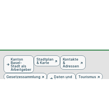
Fusszeile
Kanton
Stadtplan
Kontakte
Basel-
& Karte
&
Stadt als
Adressen
Arbeitgeber
Gesetzessammlung
Daten und
Tourismus
Statistiken
Veranstaltungen
Publikationen
Medien
Kantonsblatt
Bilddatenbank
Organigramm
Gebärdensprache