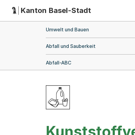
Kanton Basel-Stadt
Hauptnavigation
(Dieser Link führt zur Startseite)
Breadcrumb-Navigation
Umwelt und Bauen
Abfall und Sauberkeit
Abfall-ABC
Kunststoff