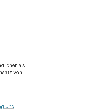
dlicher als
insatz von
b
ng und