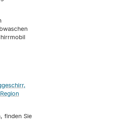
n
 abwaschen
hirrmobil
geschirr,
 Region
, finden Sie