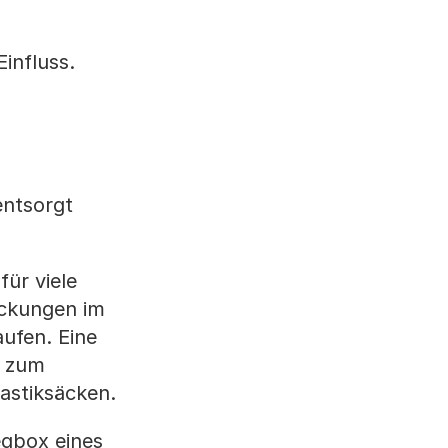
influss.
ntsorgt
für viele
ackungen im
ufen. Eine
e zum
astiksäcken.
egbox eines