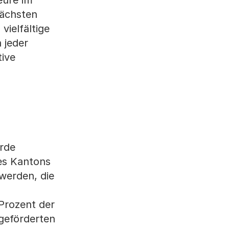
eure im
nächsten
ielfältige
 jeder
tive
urde
des Kantons
werden, die
n
 Prozent der
geförderten