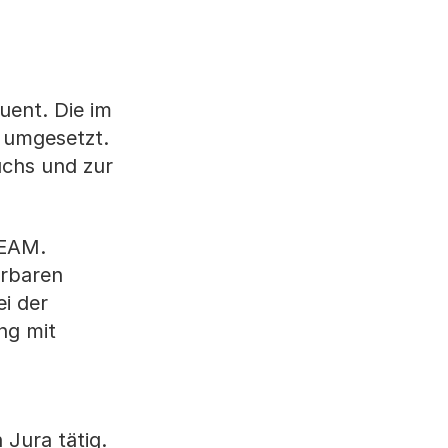
uent. Die im
 umgesetzt.
uchs und zur
EEAM.
erbaren
i der
ng mit
 Jura tätig.