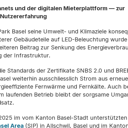
nets und der digitalen Mieterplattform — zur
 Nutzererfahrung
ark Basel seine Umwelt- und Klimaziele konseq
terer Gebäudeteile auf LED-Beleuchtung wurde
weiteren Beitrag zur Senkung des Energieverbra
 der Infrastruktur.
 die Standards der Zertifikate SNBS 2.0 und BR
sel weiterhin ausschliesslich Strom aus erneu
gieeffiziente Fernwärme und Fernkälte. Auch be
m laufenden Betrieb bleibt der sorgsame Umga
satz.
025 im vom Kanton Basel-Stadt unterstützten
asel Area
(SIP) in Allschwil, Basel und im Kanton