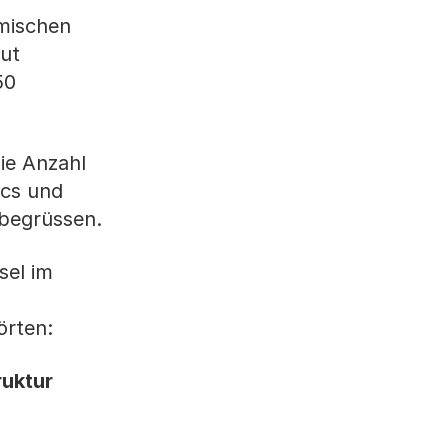
amischen
gut
50
ie Anzahl
ics und
 begrüssen.
sel im
örten:
ruktur