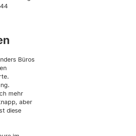
144
en
onders Büros
hen
te.
ng.
och mehr
knapp, aber
st diese