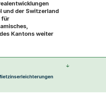
realentwicklungen
l und der Switzerland
 für
namisches,
 des Kantons weiter
ietzinserleichterungen