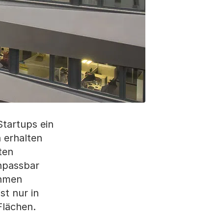
Startups ein
 erhalten
ten
anpassbar
ehmen
st nur in
Flächen.