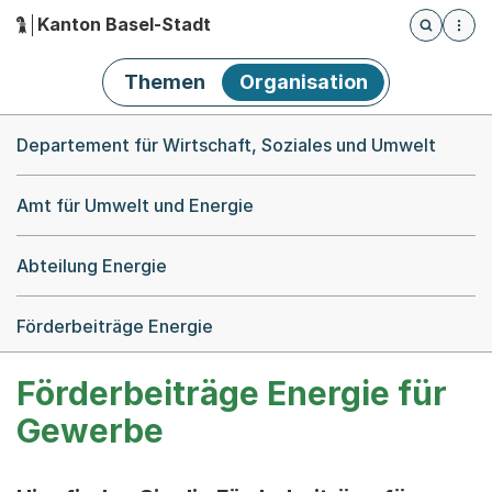
Kanton Basel-Stadt
Öffnet die
(Dieser Link führt zur Startseite)
Hauptnavigation
Themen
Organisation
Breadcrumb-Navigation
Departement für Wirtschaft, Soziales und Umwelt
Amt für Umwelt und Energie
Abteilung Energie
Förderbeiträge Energie
Förderbeiträge Energie für
Gewerbe