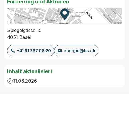
Förderung und Aktionen
Zur Karte von MapBS.
Externer Link, wird in einem
Spiegelgasse 15
4051 Basel
+41 61 267 08 20
energie@bs.ch
Inhalt aktualisiert
11.06.2026