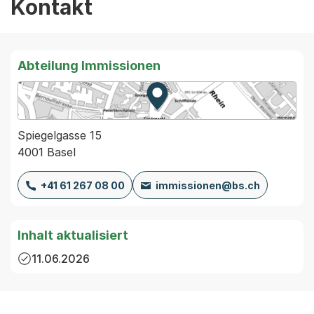
Kontakt
Abteilung Immissionen
Zur Karte von MapBS.
Externer Link, wird in einem
Spiegelgasse 15
4001 Basel
+41 61 267 08 00
immissionen@bs.ch
Inhalt aktualisiert
11.06.2026