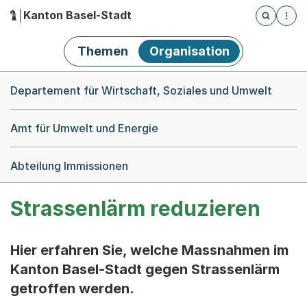
Kanton Basel-Stadt
Öffnet die
(Dieser Link führt zur Startseite)
Hauptnavigation
Themen
Organisation
Breadcrumb-Navigation
Departement für Wirtschaft, Soziales und Umwelt
Amt für Umwelt und Energie
Abteilung Immissionen
Strassenlärm reduzieren
Hier erfahren Sie, welche Massnahmen im
Kanton Basel-Stadt gegen Strassenlärm
getroffen werden.