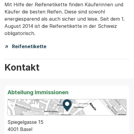
Mit Hilfe der Reifenetikette finden Käuferinnen und
Käufer die besten Reifen. Diese sind sowohl
energiesparend als auch sicher und leise. Seit dem 1.
August 2014 ist die Reifenetikette in der Schweiz
obligatorisch.
Reifenetikette
Kontakt
Abteilung Immissionen
Zur Karte von MapBS.
Externer Link, wird in einem
Spiegelgasse 15
4001 Basel