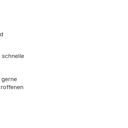
nd
 schnelle
 gerne
troffenen