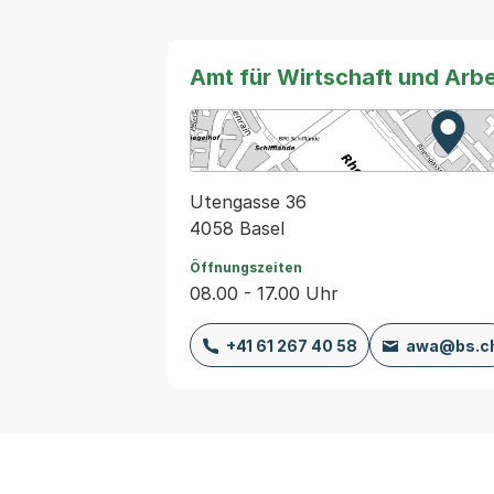
Amt für Wirtschaft und Arb
Zur K
Exter
Utengasse 36
4058 Basel
Öffnungszeiten
08.00 - 17.00 Uhr
+41 61 267 40 58
awa@bs.c