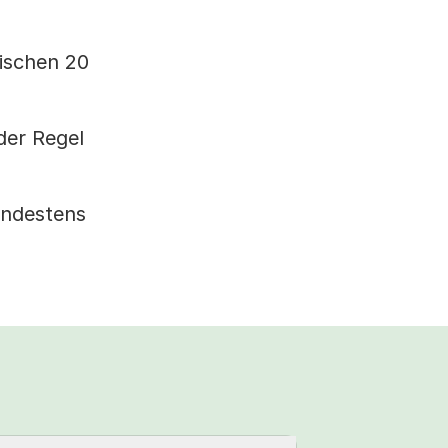
wischen 20
der Regel
indestens