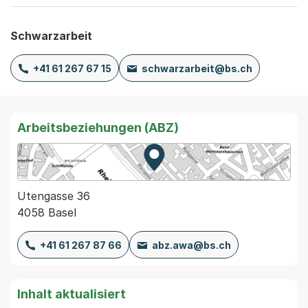
Schwarzarbeit
+41 61 267 67 15
schwarzarbeit@bs.ch
Arbeitsbeziehungen (ABZ)
Zur Karte von MapBS.
Externer Link, wird in einem
Utengasse 36
4058 Basel
+41 61 267 87 66
abz.awa@bs.ch
Inhalt aktualisiert