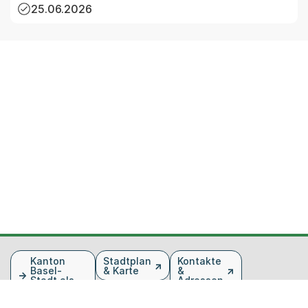
25.06.2026
Fusszeile
Kanton
Stadtplan
Kontakte
Basel-
& Karte
&
Stadt als
Adressen
Arbeitgeber