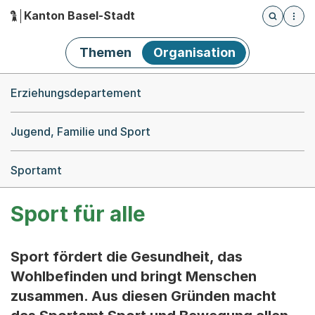
Kanton Basel-Stadt
Öffnet die
(Dieser Link führt zur Startseite)
Hauptnavigation
Themen
Organisation
Breadcrumb-Navigation
Erziehungsdepartement
Jugend, Familie und Sport
Sportamt
Sport für alle
Sport fördert die Gesundheit, das
Wohlbefinden und bringt Menschen
zusammen. Aus diesen Gründen macht