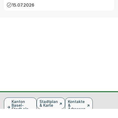
15.07.2026
Fusszeile
Kanton
Stadtplan
Kontakte
Basel-
& Karte
&
Stadt als
Adressen
Arbeitgeber