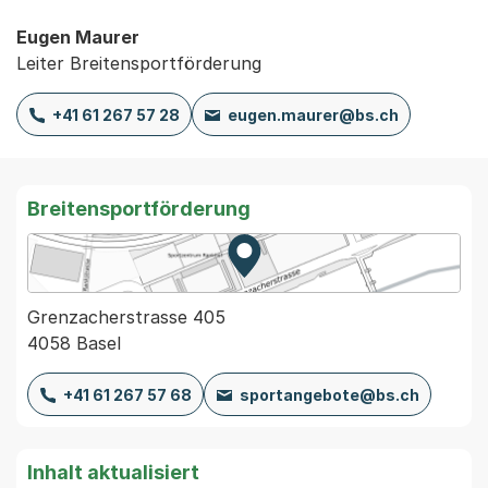
Eugen Maurer
Leiter Breitensportförderung
+41 61 267 57 28
eugen.maurer@bs.ch
Breitensportförderung
Zur Karte von MapBS.
Externer Link, wird in einem
Grenzacherstrasse 405
4058 Basel
+41 61 267 57 68
sportangebote@bs.ch
Inhalt aktualisiert