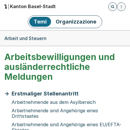
Kanton Basel-Stadt
Öffnet die
(Dieser Link führt zur Startseite)
Hauptnavigation
Temi
Organizzazione
Breadcrumb-Navigation
Arbeit und Steuern
Arbeitsbewilligungen und
ausländerrechtliche
Meldungen
Erstmaliger Stellenantritt
Arbeitnehmende aus dem Asylbereich
Arbeitnehmende sind Angehörige eines
Drittstaates
Arbeitnehmende sind Angehörige eines EU/EFTA-