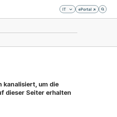
IT
ePortal
Externer Link, wird i
Öffnet di
kanalisiert, um die
 dieser Seiter erhalten