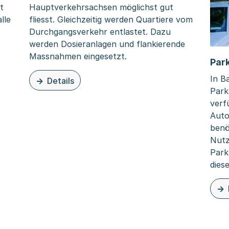
t
Hauptverkehrsachsen möglichst gut
lle
fliesst. Gleichzeitig werden Quartiere vom
Durchgangsverkehr entlastet. Dazu
werden Dosieranlagen und flankierende
Massnahmen eingesetzt.
Par
netzhierarchie
In B
Details
zu dieser Organisationsseite: Städtische Verkehrs
Park
verfü
Auto
benö
Nutz
Park
diese
zu d