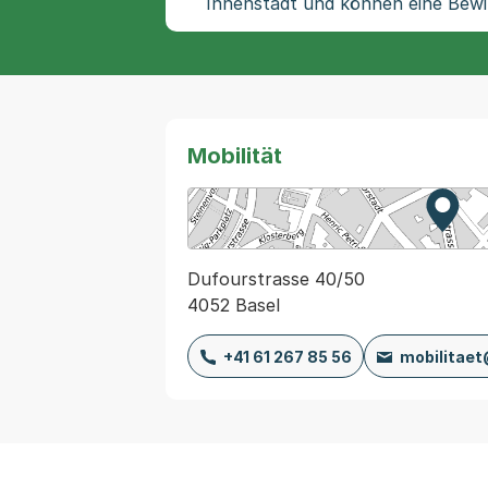
Innenstadt und können eine Bewi
Mobilität
Zur K
Exter
Dufourstrasse 40/50
4052 Basel
+41 61 267 85 56
mobilitae