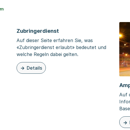
um
Zubringerdienst
Auf dieser Seite erfahren Sie, was
«Zubringerdienst erlaubt» bedeutet und
welche Regeln dabei gelten.
Details
schlag
zu dieser Organisationsseite: Zubringerdienst
Amp
Auf 
Info
Base
zu d