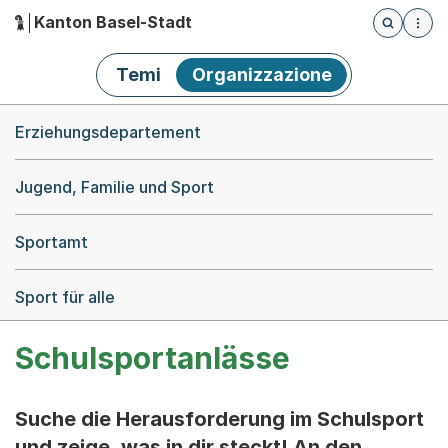
Kanton Basel-Stadt
Öffnet die
(Dieser Link führt zur Startseite)
Hauptnavigation
Temi
Organizzazione
Breadcrumb-Navigation
Erziehungsdepartement
Jugend, Familie und Sport
Sportamt
Sport für alle
Schulsportanlässe
Suche die Herausforderung im Schulsport
und zeige, was in dir steckt! An den