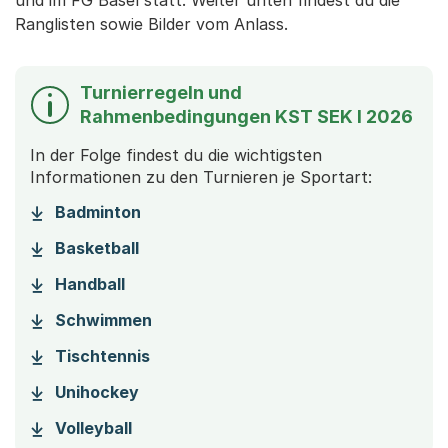
und im FG Basel statt. Weiter unten findest du die
Ranglisten sowie Bilder vom Anlass.
Turnierregeln und
Rahmenbedingungen KST SEK I 2026
In der Folge findest du die wichtigsten
Informationen zu den Turnieren je Sportart:
(Startet einen Download)
Badminton
(Startet einen Download)
Basketball
(Startet einen Download)
Handball
(Startet einen Download)
Schwimmen
(Startet einen Download)
Tischtennis
(Startet einen Download)
Unihockey
(Startet einen Download)
Volleyball