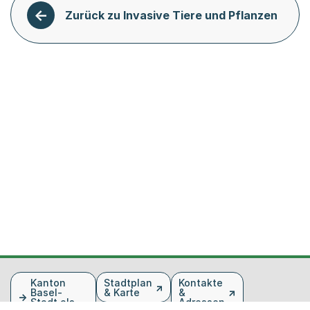
Zurück zu Invasive Tiere und Pflanzen
Fusszeile
Kanton
Stadtplan
Kontakte
Basel-
& Karte
&
Stadt als
Adressen