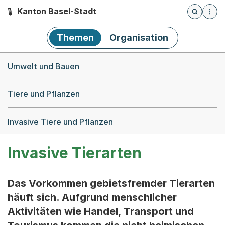
Kanton Basel-Stadt
Öffnet die
(Dieser Link führt zur Startseite)
Hauptnavigation
Themen
Organisation
Breadcrumb-Navigation
Umwelt und Bauen
Tiere und Pflanzen
Invasive Tiere und Pflanzen
Invasive Tierarten
Das Vorkommen gebietsfremder Tierarten
häuft sich. Aufgrund menschlicher
Aktivitäten wie Handel, Transport und