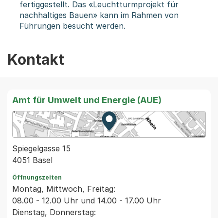
fertiggestellt. Das «Leuchtturmprojekt für
nachhaltiges Bauen» kann im Rahmen von
Führungen besucht werden.
Kontakt
Amt für Umwelt und Energie (AUE)
Zur Karte von MapBS.
Externer Link, wird in einem
Spiegelgasse 15
4051 Basel
Öffnungszeiten
Montag, Mittwoch, Freitag:
08.00 - 12.00 Uhr und 14.00 - 17.00 Uhr
Dienstag, Donnerstag: