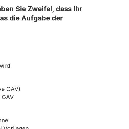
en Sie Zweifel, dass Ihr
as die Aufgabe der
wird
ave GAV)
e GAV
hne
i Vorliegen