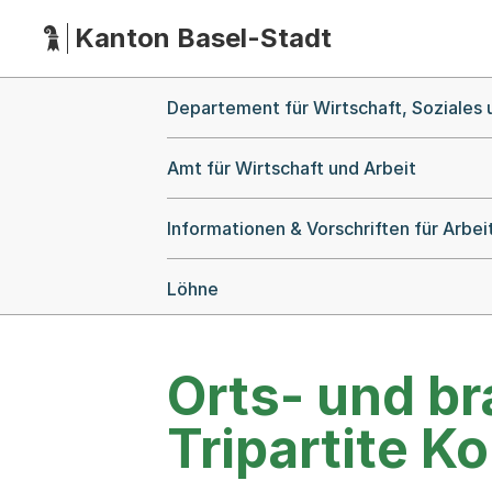
Kanton Basel-Stadt
Hauptnavigation
(Dieser Link führt zur Startseite)
Breadcrumb-Navigation
Departement für Wirtschaft, Soziales
Amt für Wirtschaft und Arbeit
Informationen & Vorschriften für Arbe
Löhne
Orts- und b
Tripartite 