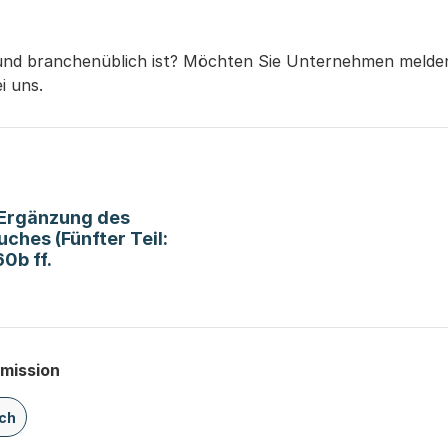
 und branchenüblich ist? Möchten Sie Unternehmen melden,
i uns.
 Ergänzung des
ches (Fünfter Teil:
0b ff.
mmission
ch