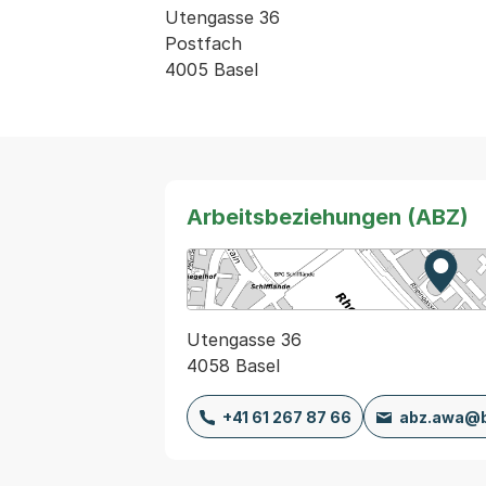
Utengasse 36

Postfach

4005 Basel
Arbeitsbeziehungen (ABZ)
Zur K
Exter
Utengasse 36
4058 Basel
+41 61 267 87 66
abz.awa@b