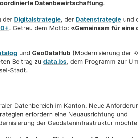
 koordinierte Datenbewirtschaftung
.​
g der
Digitalstrategie​
, der
Datenstrategie
und 
20+
. Getreu dem Motto:
«Gemeinsam für eine d
atalog
und
GeoDataHub
(Modernisierung der KG
ten Beitrag zu
data.bs
, dem Programm zur Um
sel-Stadt.
traler Datenbereich im Kanton. Neue Anforderu
rategien erfordern eine Neuausrichtung und
ernisierung der Geodateninfrastruktur möchten