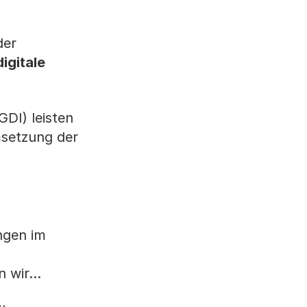
der
igitale
DI) leisten
setzung der
ngen im
 wir...