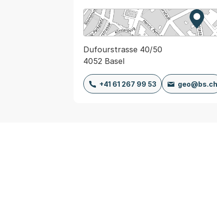
Zur K
Exter
Dufourstrasse 40/50
4052 Basel
+41 61 267 99 53
geo@bs.c