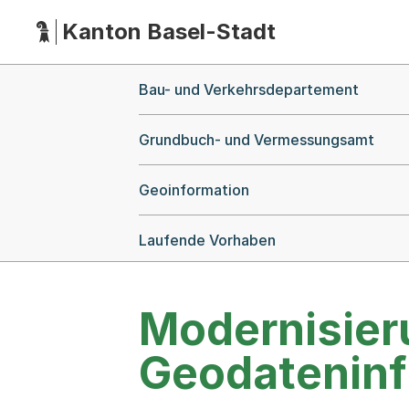
Kanton Basel-Stadt
Hauptnavigation
(Dieser Link führt zur Startseite)
Breadcrumb-Navigation
Bau- und Verkehrsdepartement
Grundbuch- und Vermessungsamt
Geoinformation
Laufende Vorhaben
Modernisier
Geodateninf