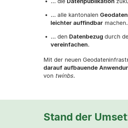
... die
Datenpublikation
zukü
... alle kantonalen
Geodaten,
leichter auffindbar
machen.
... den
Datenbezug
durch de
vereinfachen
.
Mit der neuen Geodateninfrastr
darauf aufbauende Anwendu
von
twinbs
.
Stand der Umse