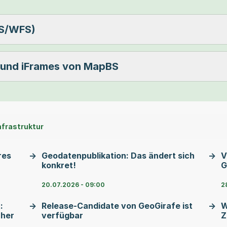
MS/WFS)
s und iFrames von MapBS
nfrastruktur
res
Geodatenpublikation: Das ändert sich
V
konkret!
G
20.07.2026 - 09:00
2
:
Release-Candidate von GeoGirafe ist
W
cher
verfügbar
Z