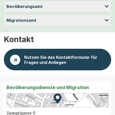
Bevölkerungsamt
Migrationsamt
Kontakt
Nutzen Sie das Kontaktformular für
Fragen und Anliegen
Bevölkerungsdienste und Migration
Zur Karte von MapBS.
Externer Link, wird in einem
Spiegelgasse 6