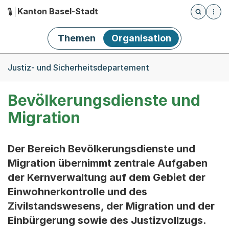
Kanton Basel-Stadt
Öffnet die
(Dieser Link führt zur Startseite)
Hauptnavigation
Themen
Organisation
Breadcrumb-Navigation
Justiz- und Sicherheitsdepartement
Bevölkerungsdienste und
Migration
Der Bereich Bevölkerungsdienste und
Migration übernimmt zentrale Aufgaben
der Kernverwaltung auf dem Gebiet der
Einwohnerkontrolle und des
Zivilstandswesens, der Migration und der
Einbürgerung sowie des Justizvollzugs.