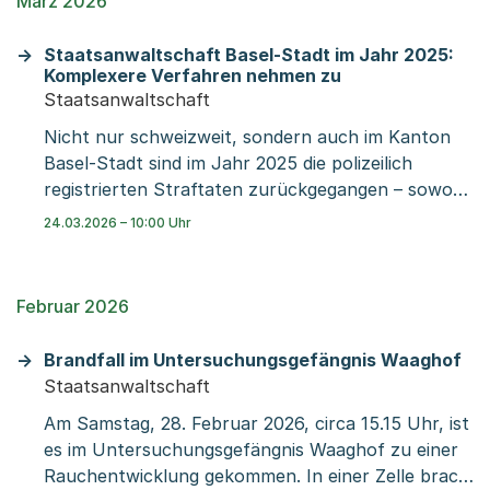
März 2026
Staatsanwaltschaft Basel-Stadt im Jahr 2025:
Komplexere Verfahren nehmen zu
Staatsanwaltschaft
Nicht nur schweizweit, sondern auch im Kanton
Basel-Stadt sind im Jahr 2025 die polizeilich
registrierten Straftaten zurückgegangen – sowohl
bei den Erwachsenen als auch bei den
24.03.2026 – 10:00 Uhr
Jugendlichen. Die Arbeitslast der Justiz bleibt
trotzdem ungebremst hoch: Die
Staatsanwaltschaft Basel-Stadt und die
Februar 2026
Jugendanwaltschaft Basel-Stadt sehen sich mit
immer umfangreicheren und komplexeren
Brandfall im Untersuchungsgefängnis Waaghof
Verfahren konfrontiert.
Staatsanwaltschaft
Am Samstag, 28. Februar 2026, circa 15.15 Uhr, ist
es im Untersuchungsgefängnis Waaghof zu einer
Rauchentwicklung gekommen. In einer Zelle brach