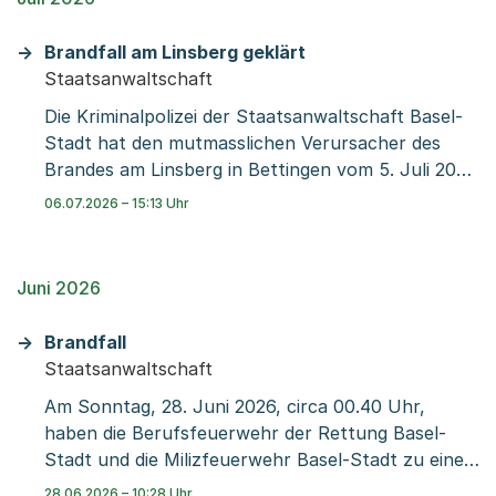
geklärt werden. Die beiden Tatverdächtigen
wurden im Auftrag der Staatsanwaltschaft Basel-
Brandfall am Linsberg geklärt
Stadt festgenommen.
Staatsanwaltschaft
Die Kriminalpolizei der Staatsanwaltschaft Basel-
Stadt hat den mutmasslichen Verursacher des
Brandes am Linsberg in Bettingen vom 5. Juli 2026
identifiziert. Der Brand dürfte nach jetzigem
06.07.2026 – 15:13 Uhr
Ermittlungsstand auf Fahrlässigkeit zurückgehen.
Juni 2026
Brandfall
Staatsanwaltschaft
Am Sonntag, 28. Juni 2026, circa 00.40 Uhr,
haben die Berufsfeuerwehr der Rettung Basel-
Stadt und die Milizfeuerwehr Basel-Stadt zu einem
Brand in einer Liegenschaft an der
28.06.2026 – 10:28 Uhr