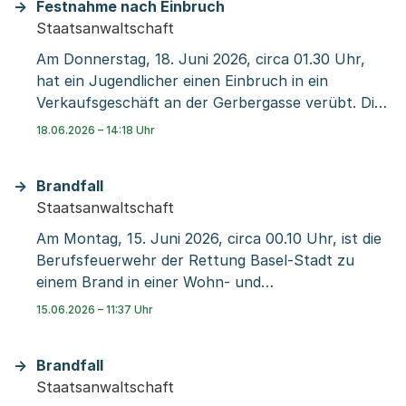
Festnahme nach Einbruch
Kantonspolizei Basel-Stadt.
Staatsanwaltschaft
Am Donnerstag, 18. Juni 2026, circa 01.30 Uhr,
hat ein Jugendlicher einen Einbruch in ein
Verkaufsgeschäft an der Gerbergasse verübt. Die
Kantonspolizei Basel-Stadt konnte den
18.06.2026 – 14:18 Uhr
Tatverdächtigen anhalten und im Auftrag der
Jugendanwaltschaft Basel-Stadt festnehmen.
Brandfall
Staatsanwaltschaft
Am Montag, 15. Juni 2026, circa 00.10 Uhr, ist die
Berufsfeuerwehr der Rettung Basel-Stadt zu
einem Brand in einer Wohn- und
Geschäftsliegenschaft an der Birsigstrasse
15.06.2026 – 11:37 Uhr
ausgerückt. Sie konnte das Feuer rasch unter
Kontrolle bringen und löschen. Verletzt wurde
Brandfall
niemand.
Staatsanwaltschaft