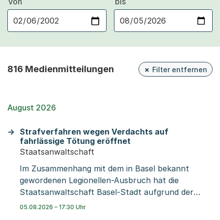
von
bis
816 Medienmitteilungen
Filter entfernen
August 2026
Strafverfahren wegen Verdachts auf
fahrlässige Tötung eröffnet
Staatsanwaltschaft
Im Zusammenhang mit dem in Basel bekannt
gewordenen Legionellen-Ausbruch hat die
Staatsanwaltschaft Basel-Stadt aufgrund der
bisher vorliegenden Informationen von Amtes
05.08.2026 – 17:30 Uhr
wegen ein Strafverfahren wegen Verdachts auf