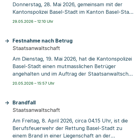
Donnerstag, 28. Mai 2026, gemeinsam mit der
Kantonspolizei Basel-Stadt im Kanton Basel-Stadt
eine grössere konzertierte Aktion wegen
29.05.2026 – 12:10 Uhr
Verdachts auf gewerbs- und bandenmässige
Widerhandlungen gegen das Geldspielgesetz sowie
Festnahme nach Betrug
auf gewerbs- und bandenmässige Geldwäscherei
Staatsanwaltschaft
durchgeführt.
Am Dienstag, 19. Mai 2026, hat die Kantonspolizei
Basel-Stadt einen mutmasslichen Betrüger
angehalten und im Auftrag der Staatsanwaltschaft
Basel-Stadt festgenommen.
20.05.2026 – 15:57 Uhr
Brandfall
Staatsanwaltschaft
Am Freitag, 8. April 2026, circa 04.15 Uhr, ist die
Berufsfeuerwehr der Rettung Basel-Stadt zu
einem Brand in einer Liegenschaft an der