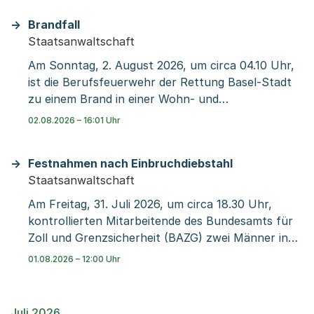
fahrlässige Tötung eröffnet.
Brandfall
Staatsanwaltschaft
Am Sonntag, 2. August 2026, um circa 04.10 Uhr,
ist die Berufsfeuerwehr der Rettung Basel-Stadt
zu einem Brand in einer Wohn- und
Geschäftsliegenschaft an der Offenburgerstrasse
02.08.2026 – 16:01 Uhr
ausgerückt. Sie konnte das Feuer rasch unter
Kontrolle bringen und löschen. Zwei Personen sind
Festnahmen nach Einbruchdiebstahl
durch die Sanität der Rettung Basel-Stadt
Staatsanwaltschaft
medizinisch abgeklärt worden.
Am Freitag, 31. Juli 2026, um circa 18.30 Uhr,
kontrollierten Mitarbeitende des Bundesamts für
Zoll und Grenzsicherheit (BAZG) zwei Männer in
einem Personenwagen. Im Zuge der
01.08.2026 – 12:00 Uhr
anschliessenden Ermittlungen durch die
Kantonspolizei Basel-Stadt konnte ein
Einbruchdiebstahl an der Markircherstrasse
Juli 2026