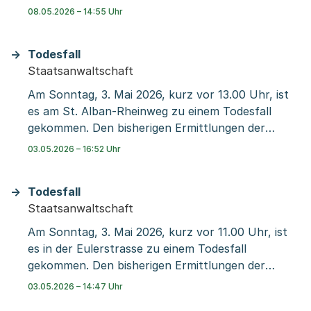
Lehenmattstrasse ausgerückt. Sie hatte das Feuer
08.05.2026 – 14:55 Uhr
rasch gelöscht. Die Sanität der Rettung Basel-
Stadt musste eine Person mit Verdacht auf
Todesfall
Rauchgasvergiftung ins Spital bringen.
Staatsanwaltschaft
Am Sonntag, 3. Mai 2026, kurz vor 13.00 Uhr, ist
es am St. Alban-Rheinweg zu einem Todesfall
gekommen. Den bisherigen Ermittlungen der
Kriminalpolizei der Staatsanwaltschaft Basel-Stadt
03.05.2026 – 16:52 Uhr
zufolge war ein junger Mann von der
Wettsteinbrücke gestürzt. Er erlitt dabei tödliche
Todesfall
Verletzungen. Hinweise auf Dritteinwirkungen
Staatsanwaltschaft
oder einen Unfall liegen nicht vor.
Am Sonntag, 3. Mai 2026, kurz vor 11.00 Uhr, ist
es in der Eulerstrasse zu einem Todesfall
gekommen. Den bisherigen Ermittlungen der
Kriminalpolizei der Staatsanwaltschaft Basel-Stadt
03.05.2026 – 14:47 Uhr
zufolge war eine Frau aus dem vierten