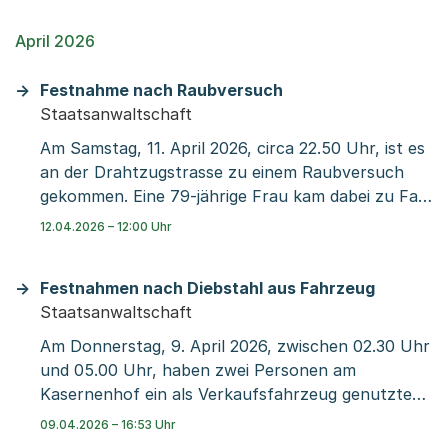
Obergeschoss einer Liegenschaft gestürzt. Sie
erlitt dabei tödliche Verletzungen. Hinweise auf
April 2026
Dritteinwirkungen oder einen Unfall liegen nicht
vor.
Festnahme nach Raubversuch
Staatsanwaltschaft
Am Samstag, 11. April 2026, circa 22.50 Uhr, ist es
an der Drahtzugstrasse zu einem Raubversuch
gekommen. Eine 79-jährige Frau kam dabei zu Fall.
Sie wurde nicht verletzt. Aufgrund von Hinweisen
12.04.2026 – 12:00 Uhr
konnte die Kantonspolizei Basel-Stadt eine
Tatverdächtige anhalten und im Auftrag der
Festnahmen nach Diebstahl aus Fahrzeug
Staatsanwaltschaft Basel-Stadt festnehmen.
Staatsanwaltschaft
Am Donnerstag, 9. April 2026, zwischen 02.30 Uhr
und 05.00 Uhr, haben zwei Personen am
Kasernenhof ein als Verkaufsfahrzeug genutztes
dreirädriges Motorfahrzeug aufgebrochen und
09.04.2026 – 16:53 Uhr
Deliktsgut entwendet. Die Höhe des Schadens