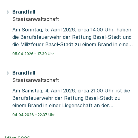
beläuft sich auf einen dreistelligen Betrag.
Brandfall
Mitarbeitende der Kantonspolizei Basel-Stadt
Staatsanwaltschaft
konnten die beiden Tatverdächtigen identifizieren
und anschliessend im Auftrag der
Am Sonntag, 5. April 2026, circa 14.00 Uhr, haben
Staatsanwaltschaft Basel-Stadt festnehmen.
die Berufsfeuerwehr der Rettung Basel-Stadt und
die Milizfeuer Basel-Stadt zu einem Brand in einer
Liegenschaft an der Oltingerstrasse ausrücken
05.04.2026 – 17:30 Uhr
müssen. Sie hatten das Feuer rasch unter
Kontrolle. Die Sanität der Rettung Basel-Stadt
Brandfall
musste eine Person mit Verdacht auf
Staatsanwaltschaft
Rauchgasvergiftung ins Spital bringen.
Am Samstag, 4. April 2026, circa 21.00 Uhr, ist die
Berufsfeuerwehr der Rettung Basel-Stadt zu
einem Brand in einer Liegenschaft an der
Gasstrasse ausgerückt. Die Sanität der Rettung
04.04.2026 – 22:37 Uhr
Basel-Stadt musste eine Person mit Verdacht auf
Rauchgasvergiftung ins Spital bringen.