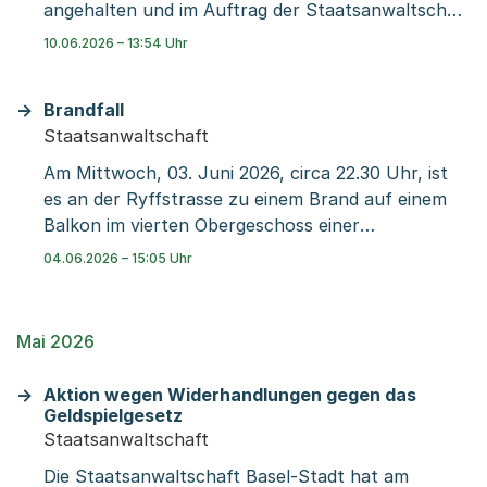
angehalten und im Auftrag der Staatsanwaltschaft
Basel-Stadt festgenommen. Diese wird dem
10.06.2026 – 13:54 Uhr
Zwangsmassnahmengericht für den Beschuldigten
Untersuchungshaft beantragen.
Brandfall
Staatsanwaltschaft
Am Mittwoch, 03. Juni 2026, circa 22.30 Uhr, ist
es an der Ryffstrasse zu einem Brand auf einem
Balkon im vierten Obergeschoss einer
Liegenschaft gekommen. Ein Bewohner löschte
04.06.2026 – 15:05 Uhr
das Feuer noch vor dem Eintreffen der
Berufsfeuerwehr der Rettung Basel-Stadt.
Verletzt wurde niemand.
Mai 2026
Aktion wegen Widerhandlungen gegen das
Geldspielgesetz
Staatsanwaltschaft
Die Staatsanwaltschaft Basel-Stadt hat am