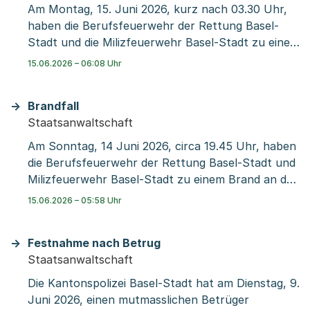
Am Montag, 15. Juni 2026, kurz nach 03.30 Uhr,
haben die Berufsfeuerwehr der Rettung Basel-
Stadt und die Milizfeuerwehr Basel-Stadt zu einem
Brand in einer Liegenschaft in der Holeestrasse
15.06.2026 – 06:08 Uhr
ausrücken müssen. Sie hatten das Feuer rasch
unter Kontrolle und löschten es. Die Rettung der
Brandfall
Sanität Basel-Stadt brachte zwei Personen ins
Staatsanwaltschaft
Spital – eine mit Verdacht auf Rauchgasvergiftung.
Die zweite Person hatte sich verletzt, als sie sich
Am Sonntag, 14 Juni 2026, circa 19.45 Uhr, haben
aus der Wohnung ins Freie retten wollte.
die Berufsfeuerwehr der Rettung Basel-Stadt und
Milizfeuerwehr Basel-Stadt zu einem Brand an der
Grienstrasse ausrücken müssen. Sie hatten das
15.06.2026 – 05:58 Uhr
Feuer rasch unter Kontrolle und löschten es. Die
Sanität der Rettung Basel-Stadt brachte eine
Festnahme nach Betrug
Person mit Verdacht auf Rauchgasvergiftung ins
Staatsanwaltschaft
Spital.
Die Kantonspolizei Basel-Stadt hat am Dienstag, 9.
Juni 2026, einen mutmasslichen Betrüger