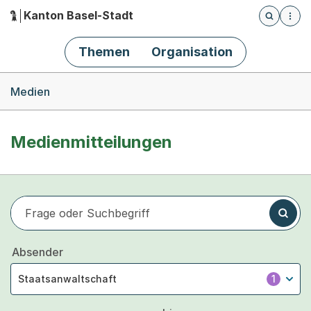
Kanton Basel-Stadt
Öffnet die
(Dieser Link führt zur Startseite)
Hauptnavigation
Themen
Organisation
Breadcrumb-Navigation
Medien
Medienmitteilungen
Frage oder Suchbegriff
Suchen
Absender
Staatsanwaltschaft
1