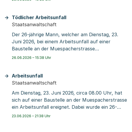
Lothringerstrasse ausrücken müssen. Sie hatten
das Feuer rasch unter Kontrolle. Die Sanität der
Tödlicher Arbeitsunfall
Rettung Basel-Stadt brachte eine Person zur
Staatsanwaltschaft
Kontrolle ins Spital.
Der 26-jährige Mann, welcher am Dienstag, 23.
Juni 2026, bei einem Arbeitsunfall auf einer
Baustelle an der Muespacherstrasse
lebensbedrohlich verletzt worden war, ist
26.06.2026 – 15:38 Uhr
zwischenzeitlich im Spital seinen Verletzungen
erlegen.
Arbeitsunfall
Staatsanwaltschaft
Am Dienstag, 23. Juni 2026, circa 08.00 Uhr, hat
sich auf einer Baustelle an der Muespacherstrasse
ein Arbeitsunfall ereignet. Dabei wurde ein 26-
jähriger Mann lebensbedrohlich verletzt. Im
23.06.2026 – 21:38 Uhr
Einsatz standen die Berufsfeuerwehr sowie die
Sanität der Rettung Basel-Stadt und die