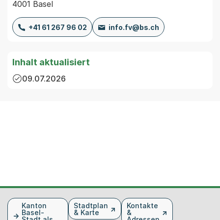
4001 Basel
+41 61 267 96 02
info.fv@bs.ch
Inhalt aktualisiert
09.07.2026
Fusszeile
Kanton
Stadtplan
Kontakte
Basel-
& Karte
&
Stadt als
Adressen