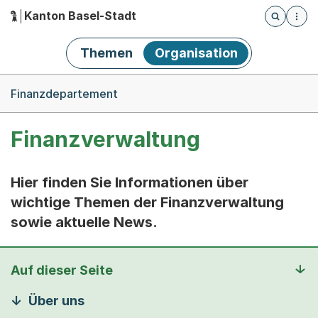
Kanton Basel-Stadt
Öffnet die
(Dieser Link führt zur Startseite)
Hauptnavigation
Themen
Organisation
Breadcrumb-Navigation
Finanzdepartement
Finanzverwaltung
Hier finden Sie Informationen über
wichtige Themen der Finanzverwaltung
sowie aktuelle News.
Auf dieser Seite
Über uns