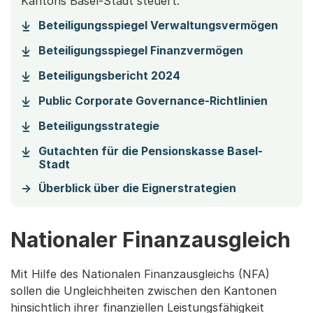
Kantons Basel-Stadt steuert.
(Start
Beteiligungsspiegel Verwaltungsvermögen
(Startet ei
Beteiligungsspiegel Finanzvermögen
(Startet einen Downloa
Beteiligungsbericht 2024
(Starte
Public Corporate Governance-Richtlinien
(Startet einen Download)
Beteiligungsstrategie
Gutachten für die Pensionskasse Basel-
(Startet einen Download)
Stadt
Überblick über die Eignerstrategien
Nationaler Finanzausgleich
Mit Hilfe des Nationalen Finanzausgleichs (NFA)
sollen die Ungleichheiten zwischen den Kantonen
hinsichtlich ihrer finanziellen Leistungsfähigkeit