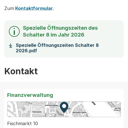
Zum
Kontaktformular
.
Spezielle Öffnungszeiten des
Schalter 8 im Jahr 2026
Spezielle Öffnungszeiten Schalter 8
(Startet einen Download)
2026.pdf
Kontakt
Finanzverwaltung
Zur Karte von MapBS.
Externer Link, wird in einem
Fischmarkt 10