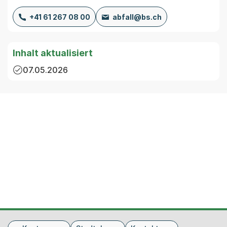
+41 61 267 08 00
abfall@bs.ch
Inhalt aktualisiert
07.05.2026
Fusszeile