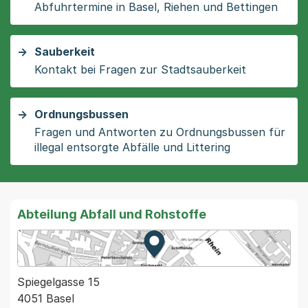
Abfuhrtermine in Basel, Riehen und Bettingen
Sauberkeit
Kontakt bei Fragen zur Stadtsauberkeit
Ordnungsbussen
Fragen und Antworten zu Ordnungsbussen für
illegal entsorgte Abfälle und Littering
Abteilung Abfall und Rohstoffe
Zur Karte von MapBS.
Externer Link, wird in einem
Spiegelgasse 15
4051 Basel