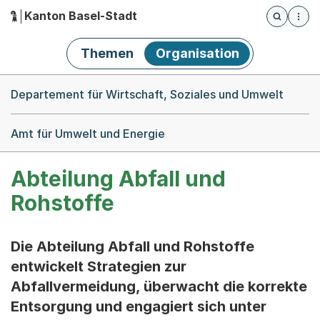
Kanton Basel-Stadt
Öffnet die
(Dieser Link führt zur Startseite)
Hauptnavigation
Themen
Organisation
Breadcrumb-Navigation
Departement für Wirtschaft, Soziales und Umwelt
Amt für Umwelt und Energie
Abteilung Abfall und
Rohstoffe
Die Abteilung Abfall und Rohstoffe
entwickelt Strategien zur
Abfallvermeidung, überwacht die korrekte
Entsorgung und engagiert sich unter