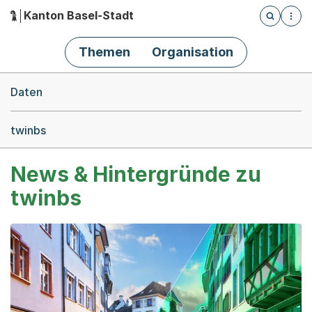
Kanton Basel-Stadt
Öffnet die
(Dieser Link führt zur Startseite)
Hauptnavigation
Themen
Organisation
Breadcrumb-Navigation
Daten
twinbs
News & Hintergründe zu
twinbs