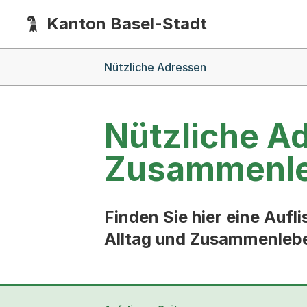
Kanton Basel-Stadt
Hauptnavigation
(Dieser Link führt zur Startseite)
Breadcrumb-Navigation
Nützliche Adressen
Nützliche A
Zusammenl
Finden Sie hier eine Auf
Alltag und Zusammenleb