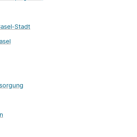
asel-Stadt
asel
rsorgung
n