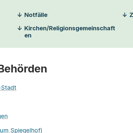
Notfälle
Z
Kirchen/Religionsgemeinschaft
en
 Behörden
-Stadt
gen
um Spiegelhof)