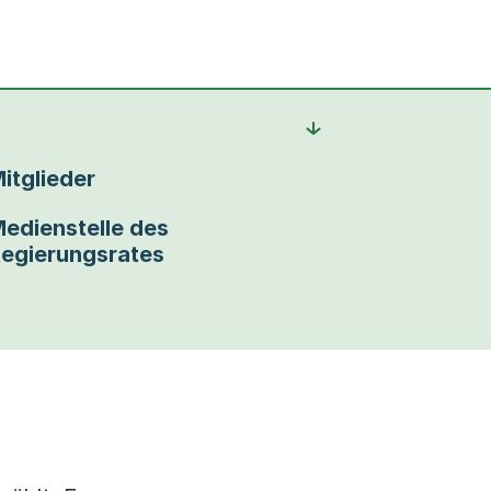
itglieder
edienstelle des
egierungsrates