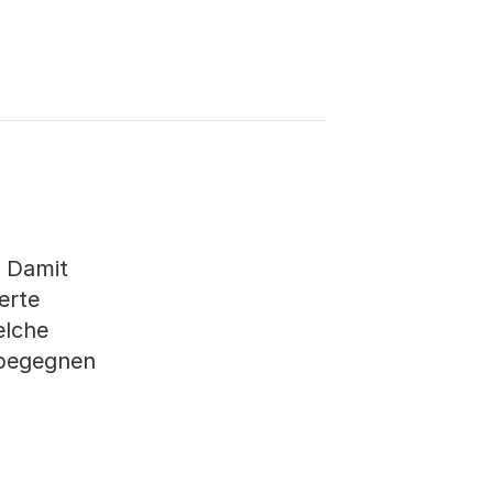
. Damit
erte
elche
 begegnen