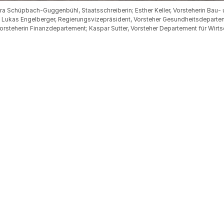
ara Schüpbach-Guggenbühl, Staatsschreiberin; Esther Keller, Vorsteherin Bau
r. Lukas Engelberger, Regierungsvizepräsident, Vorsteher Gesundheitsdeparte
Vorsteherin Finanzdepartement; Kaspar Sutter, Vorsteher Departement für Wirts