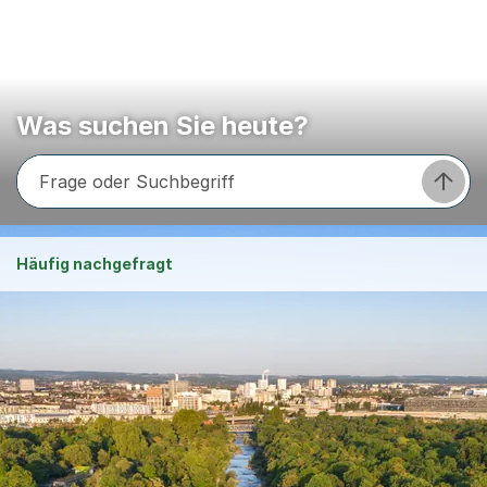
Was suchen Sie heute?
Frage oder Suchbegriff
Frage s
Häufig nachgefragt
Legionellen
Offene Stellen
Bestattungsanzeigen
Schulferien