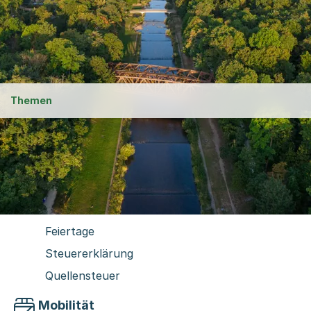
Gartenbäder
Abfallabfuhr
Themen
Arbeit und Steuern
Arbeitsbewilligungen
Stellenbesetzung & Arbeitslosigkeit
Unternehmen
Feiertage
Steuererklärung
Quellensteuer
Mobilität