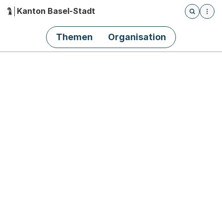
Kanton Basel-Stadt
Öffnet die
(Dieser Link führt zur Startseite)
Hauptnavigation
Themen
Organisation
Bs.ch Startseite